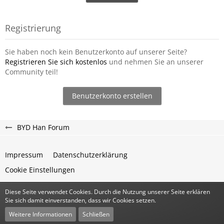
Registrierung
Sie haben noch kein Benutzerkonto auf unserer Seite?
Registrieren Sie sich kostenlos
und nehmen Sie an unserer
Community teil!
Benutzerkonto erstellen
BYD Han Forum
Impressum
Datenschutzerklärung
Cookie Einstellungen
Diese Seite verwendet Cookies. Durch die Nutzung unserer Seite erklären
Community-Software:
WoltLab Suite™
Sie sich damit einverstanden, dass wir Cookies setzen.
Stil:
Classic
von
cls-design
Weitere Informationen
Schließen