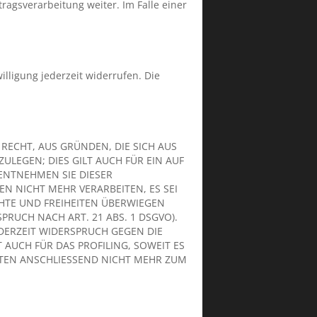
agsverarbeitung weiter. Im Falle einer
illigung jederzeit widerrufen. Die
 RECHT, AUS GRÜNDEN, DIE SICH AUS
LEGEN; DIES GILT AUCH FÜR EIN AUF
 ENTNEHMEN SIE DIESER
 NICHT MEHR VERARBEITEN, ES SEI
HTE UND FREIHEITEN ÜBERWIEGEN
UCH NACH ART. 21 ABS. 1 DSGVO).
DERZEIT WIDERSPRUCH GEGEN DIE
AUCH FÜR DAS PROFILING, SOWEIT ES
TEN ANSCHLIESSEND NICHT MEHR ZUM