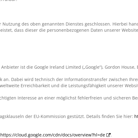
ur Nutzung des oben genannten Dienstes geschlossen. Hierbei hand
leistet, dass dieser die personenbezogenen Daten unserer Websi
nbieter ist die Google Ireland Limited („Google“), Gordon House, B
work an. Dabei wird technisch der Informationstransfer zwischen I
weltweite Erreichbarkeit und die Leistungsfähigkeit unserer Webs
htigten Interesse an einer möglichst fehlerfreien und sicheren B
agsklauseln der EU-Kommission gestützt. Details finden Sie hier:
h
:
https://cloud.google.com/cdn/docs/overview?hl=de
.