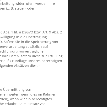
arbeitung widerrufen, werden Ihre
n (z. B. steuer- oder
 Abs. 1 lit. a DSGVO bzw. Art. 9 Abs. 2
nwilligung in die Übertragung
O. Sofern Sie in die Speicherung von
atenverarbeitung zusätzlich auf
urchführung vorvertraglicher
 Ihre Daten, sofern diese zur Erfüllung
rner auf Grundlage unseres berechtigten
folgenden Absätzen dieser
ne Übermittlung von
ellen weiter, wenn dies im Rahmen
örden), wenn wir ein berechtigtes
be erlaubt. Beim Einsatz von