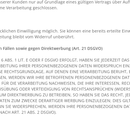
erer Kunden nur auf Grundlage eines gültigen Vertrags über Auftr
me Verarbeitung geschlossen.
lichen Einwilligung möglich. Sie können eine bereits erteilte Einw
eitung bleibt vom Widerruf unberührt.
 Fällen sowie gegen Direktwerbung (Art. 21 DSGVO)
BS. 1 LIT. E ODER F DSGVO ERFOLGT, HABEN SIE JEDERZEIT DAS
RBEITUNG IHRER PERSONENBEZOGENEN DATEN WIDERSPRUCH EINZU
IGE RECHTSGRUNDLAGE, AUF DENEN EINE VERARBEITUNG BERUHT,
EN, WERDEN WIR IHRE BETROFFENEN PERSONENBEZOGENEN DATEN
R DIE VERARBEITUNG NACHWEISEN, DIE IHRE INTERESSEN, REC
SÜBUNG ODER VERTEIDIGUNG VON RECHTSANSPRÜCHEN (WIDERSPR
M DIREKTWERBUNG ZU BETREIBEN, SO HABEN SIE DAS RECHT, JE
TEN ZUM ZWECKE DERARTIGER WERBUNG EINZULEGEN; DIES GILT 
NN SIE WIDERSPRECHEN, WERDEN IHRE PERSONENBEZOGENEN DA
CH ART. 21 ABS. 2 DSGVO).