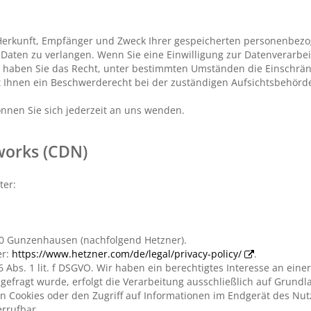
r Herkunft, Empfänger und Zweck Ihrer gespeicherten personenbez
Daten zu verlangen. Wenn Sie eine Einwilligung zur Datenverarbei
em haben Sie das Recht, unter bestimmten Umständen die Einschrän
 Ihnen ein Beschwerderecht bei der zuständigen Aufsichtsbehörde
nnen Sie sich jederzeit an uns wenden.
works (CDN)
ter:
710 Gunzenhausen (nachfolgend Hetzner).
er:
https://www.hetzner.com/de/legal/privacy-policy/
.
 Abs. 1 lit. f DSGVO. Wir haben ein berechtigtes Interesse an eine
efragt wurde, erfolgt die Verarbeitung ausschließlich auf Grundlag
n Cookies oder den Zugriff auf Informationen im Endgerät des Nutze
errufbar.