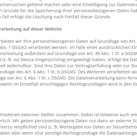
Löschersuchen geltend machen oder eine Einwilligung zur Datenver
gen Gründe für die Speicherung Ihrer personenbezogenen Daten habe
Fall erfolgt die Löschung nach Fortfall dieser Gründe.
arbeitung auf dieser Website
rbeiten wir Ihre personenbezogenen Daten auf Grundlage von Art. 6
Abs. 1 DSGVO verarbeitet werden. Im Falle einer ausdrücklichen Ei
rarbeitung außerdem auf Grundlage von Art. 49 Abs. 1 lit. a DSGV
 (z. B. via Device-Fingerprinting) eingewilligt haben, erfolgt die D
zeit widerrufbar. Sind Ihre Daten zur Vertragserfüllung oder zur D
dlage des Art. 6 Abs. 1 lit. b DSGVO. Des Weiteren verarbeiten wir
lage von Art. 6 Abs. 1 lit. c DSGVO. Die Datenverarbeitung kann fe
e jeweils im Einzelfall einschlägigen Rechtsgrundlagen wird in den 
chiedenen externen Stellen zusammen. Dabei ist teilweise auch ei
erlich. Wir geben personenbezogene Daten nur dann an externe St
h hierzu verpflichtet sind (z. B. Weitergabe von Daten an Steuerbeh
e haben oder wenn eine sonstige Rechtsgrundlage die Datenweiterga