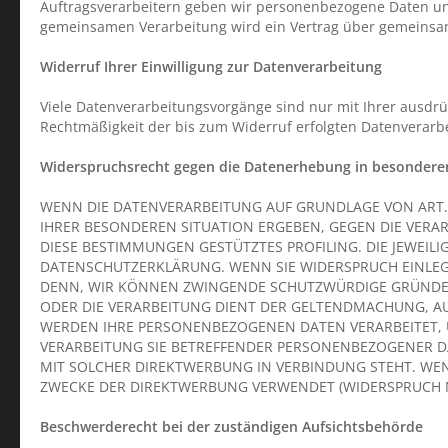
Auftragsverarbeitern geben wir personenbezogene Daten uns
gemeinsamen Verarbeitung wird ein Vertrag über gemeinsa
Widerruf Ihrer Einwilligung zur Datenverarbeitung
Viele Datenverarbeitungsvorgänge sind nur mit Ihrer ausdrück
Rechtmäßigkeit der bis zum Widerruf erfolgten Datenverarb
Widerspruchsrecht gegen die Datenerhebung in besonderen
WENN DIE DATENVERARBEITUNG AUF GRUNDLAGE VON ART. 6 A
IHRER BESONDEREN SITUATION ERGEBEN, GEGEN DIE VERA
DIESE BESTIMMUNGEN GESTÜTZTES PROFILING. DIE JEWEIL
DATENSCHUTZERKLÄRUNG. WENN SIE WIDERSPRUCH EINLEG
DENN, WIR KÖNNEN ZWINGENDE SCHUTZWÜRDIGE GRÜNDE FÜ
ODER DIE VERARBEITUNG DIENT DER GELTENDMACHUNG, AU
WERDEN IHRE PERSONENBEZOGENEN DATEN VERARBEITET, U
VERARBEITUNG SIE BETREFFENDER PERSONENBEZOGENER DA
MIT SOLCHER DIREKTWERBUNG IN VERBINDUNG STEHT. WE
ZWECKE DER DIREKTWERBUNG VERWENDET (WIDERSPRUCH NA
Beschwerde­recht bei der zuständigen Aufsichts­behörde