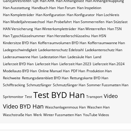
Ganzjahresreifen
GJR
Han AHK
Han Anhängelast
Han Anhängerkupplung
Han Ausstattung
Handbuch Han
Han Forum
Han Inspektion
Han Kompletträder
Han Konfiguration
Han Konfigurator
Han Lochkreis
Han Modelljahreswechsel
Han Probefahrt
Han Sommerreifen
Han Stützlast
HAN Versicherung
Han Winterkompletträder
Han Winterreifen
Han​​​​ TSN
Han​​​​ Typschlüsselnummer
Han​​​​​ Herstellerschlüsselnu
Han​​​​​ HSN
Kindersitze BYD Han
Kofferraumvolumen BYD Han
Kofferraumwanne Han
Ladegeschwindigkeit
Ladekantenschutz Edelstahl
Ladekantenschutz Han
Laderaumwanne Han
Ladestation Han
Ladesäule Han
Land
Lieferzeit BYD Han
Lieferzeit Han
Lieferzeit Han 2023
Lieferzeit Han 2024
Modellauto BYD Han
Online Manuel Han
PDF Han
Produktion Han
Reichweite
Rettungsdatenblatt BYD Han
Rettungskarte BYD Han
Schifftracking
Schmutzfänger
Schmutzfänger Han
Sommer Fussmatten Han
Test BYD Han
Video
Spritmonitor
Test
Transport
Video BYD Han
Waschanlagenmous Han
Waschen Han
Waschstraße Han
Werk
Winter Fussmatten Han
YouTube Videos