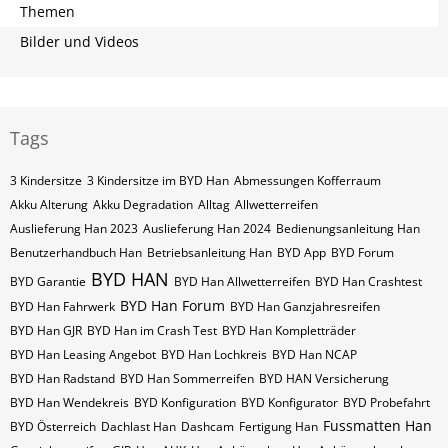
Themen
Bilder und Videos
Tags
3 Kindersitze
3 Kindersitze im BYD Han
Abmessungen Kofferraum
Akku Alterung
Akku Degradation
Alltag
Allwetterreifen
Auslieferung Han 2023
Auslieferung Han 2024
Bedienungsanleitung Han
Benutzerhandbuch Han
Betriebsanleitung Han
BYD App
BYD Forum
BYD HAN
BYD Garantie
BYD Han Allwetterreifen
BYD Han Crashtest
BYD Han Forum
BYD Han Fahrwerk
BYD Han Ganzjahresreifen
BYD Han GJR
BYD Han im Crash Test
BYD Han Kompletträder
BYD Han Leasing Angebot
BYD Han Lochkreis
BYD Han NCAP
BYD Han Radstand
BYD Han Sommerreifen
BYD HAN Versicherung
BYD Han Wendekreis
BYD Konfiguration
BYD Konfigurator
BYD Probefahrt
Fussmatten Han
BYD Österreich
Dachlast Han
Dashcam
Fertigung Han