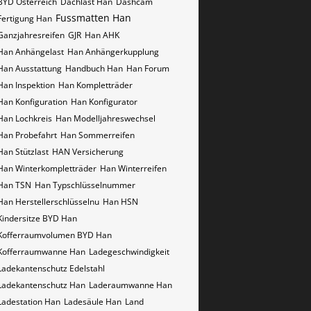
BYD Österreich
Dachlast Han
Dashcam
Fussmatten Han
Fertigung Han
Ganzjahresreifen
GJR
Han AHK
Han Anhängelast
Han Anhängerkupplung
Han Ausstattung
Handbuch Han
Han Forum
Han Inspektion
Han Kompletträder
Han Konfiguration
Han Konfigurator
Han Lochkreis
Han Modelljahreswechsel
Han Probefahrt
Han Sommerreifen
Han Stützlast
HAN Versicherung
Han Winterkompletträder
Han Winterreifen
Han​​​​ TSN
Han​​​​ Typschlüsselnummer
Han​​​​​ Herstellerschlüsselnu
Han​​​​​ HSN
Kindersitze BYD Han
Kofferraumvolumen BYD Han
Kofferraumwanne Han
Ladegeschwindigkeit
Ladekantenschutz Edelstahl
Ladekantenschutz Han
Laderaumwanne Han
Ladestation Han
Ladesäule Han
Land