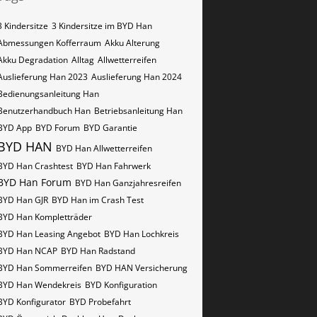
3 Kindersitze
3 Kindersitze im BYD Han
Abmessungen Kofferraum
Akku Alterung
Akku Degradation
Alltag
Allwetterreifen
Auslieferung Han 2023
Auslieferung Han 2024
Bedienungsanleitung Han
Benutzerhandbuch Han
Betriebsanleitung Han
BYD App
BYD Forum
BYD Garantie
BYD HAN
BYD Han Allwetterreifen
BYD Han Crashtest
BYD Han Fahrwerk
BYD Han Forum
BYD Han Ganzjahresreifen
BYD Han GJR
BYD Han im Crash Test
BYD Han Kompletträder
BYD Han Leasing Angebot
BYD Han Lochkreis
BYD Han NCAP
BYD Han Radstand
BYD Han Sommerreifen
BYD HAN Versicherung
BYD Han Wendekreis
BYD Konfiguration
BYD Konfigurator
BYD Probefahrt