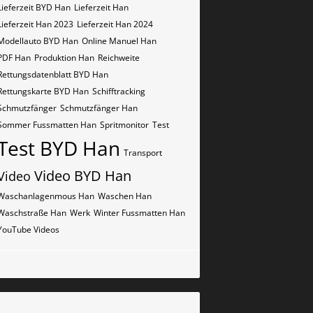
Lieferzeit BYD Han
Lieferzeit Han
Lieferzeit Han 2023
Lieferzeit Han 2024
Modellauto BYD Han
Online Manuel Han
PDF Han
Produktion Han
Reichweite
Rettungsdatenblatt BYD Han
Rettungskarte BYD Han
Schifftracking
Schmutzfänger
Schmutzfänger Han
Sommer Fussmatten Han
Spritmonitor
Test
Test BYD Han
Transport
Video BYD Han
Video
Waschanlagenmous Han
Waschen Han
Waschstraße Han
Werk
Winter Fussmatten Han
YouTube Videos