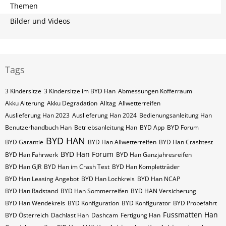
Themen
Bilder und Videos
Tags
3 Kindersitze
3 Kindersitze im BYD Han
Abmessungen Kofferraum
Akku Alterung
Akku Degradation
Alltag
Allwetterreifen
Auslieferung Han 2023
Auslieferung Han 2024
Bedienungsanleitung Han
Benutzerhandbuch Han
Betriebsanleitung Han
BYD App
BYD Forum
BYD HAN
BYD Garantie
BYD Han Allwetterreifen
BYD Han Crashtest
BYD Han Forum
BYD Han Fahrwerk
BYD Han Ganzjahresreifen
BYD Han GJR
BYD Han im Crash Test
BYD Han Kompletträder
BYD Han Leasing Angebot
BYD Han Lochkreis
BYD Han NCAP
BYD Han Radstand
BYD Han Sommerreifen
BYD HAN Versicherung
BYD Han Wendekreis
BYD Konfiguration
BYD Konfigurator
BYD Probefahrt
Fussmatten Han
BYD Österreich
Dachlast Han
Dashcam
Fertigung Han