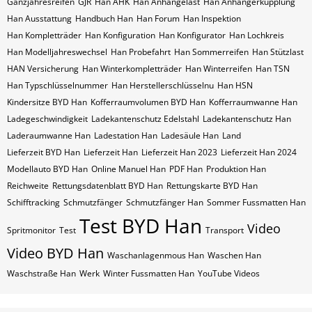
Ganzjahresreifen
GJR
Han AHK
Han Anhängelast
Han Anhängerkupplung
Han Ausstattung
Handbuch Han
Han Forum
Han Inspektion
Han Kompletträder
Han Konfiguration
Han Konfigurator
Han Lochkreis
Han Modelljahreswechsel
Han Probefahrt
Han Sommerreifen
Han Stützlast
HAN Versicherung
Han Winterkompletträder
Han Winterreifen
Han​​​​ TSN
Han​​​​ Typschlüsselnummer
Han​​​​​ Herstellerschlüsselnu
Han​​​​​ HSN
Kindersitze BYD Han
Kofferraumvolumen BYD Han
Kofferraumwanne Han
Ladegeschwindigkeit
Ladekantenschutz Edelstahl
Ladekantenschutz Han
Laderaumwanne Han
Ladestation Han
Ladesäule Han
Land
Lieferzeit BYD Han
Lieferzeit Han
Lieferzeit Han 2023
Lieferzeit Han 2024
Modellauto BYD Han
Online Manuel Han
PDF Han
Produktion Han
Reichweite
Rettungsdatenblatt BYD Han
Rettungskarte BYD Han
Schifftracking
Schmutzfänger
Schmutzfänger Han
Sommer Fussmatten Han
Test BYD Han
Video
Spritmonitor
Test
Transport
Video BYD Han
Waschanlagenmous Han
Waschen Han
Waschstraße Han
Werk
Winter Fussmatten Han
YouTube Videos