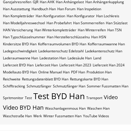
Ganzjahresreifen
GJR
Han AHK
Han Anhängelast
Han Anhängerkupplung
Han Ausstattung
Handbuch Han
Han Forum
Han Inspektion
Han Kompletträder
Han Konfiguration
Han Konfigurator
Han Lochkreis
Han Modelljahreswechsel
Han Probefahrt
Han Sommerreifen
Han Stützlast
HAN Versicherung
Han Winterkompletträder
Han Winterreifen
Han​​​​ TSN
Han​​​​ Typschlüsselnummer
Han​​​​​ Herstellerschlüsselnu
Han​​​​​ HSN
Kindersitze BYD Han
Kofferraumvolumen BYD Han
Kofferraumwanne Han
Ladegeschwindigkeit
Ladekantenschutz Edelstahl
Ladekantenschutz Han
Laderaumwanne Han
Ladestation Han
Ladesäule Han
Land
Lieferzeit BYD Han
Lieferzeit Han
Lieferzeit Han 2023
Lieferzeit Han 2024
Modellauto BYD Han
Online Manuel Han
PDF Han
Produktion Han
Reichweite
Rettungsdatenblatt BYD Han
Rettungskarte BYD Han
Schifftracking
Schmutzfänger
Schmutzfänger Han
Sommer Fussmatten Han
Test BYD Han
Video
Spritmonitor
Test
Transport
Video BYD Han
Waschanlagenmous Han
Waschen Han
Waschstraße Han
Werk
Winter Fussmatten Han
YouTube Videos