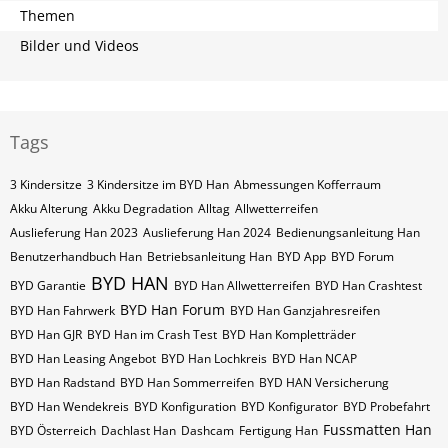
Themen
Bilder und Videos
Tags
3 Kindersitze
3 Kindersitze im BYD Han
Abmessungen Kofferraum
Akku Alterung
Akku Degradation
Alltag
Allwetterreifen
Auslieferung Han 2023
Auslieferung Han 2024
Bedienungsanleitung Han
Benutzerhandbuch Han
Betriebsanleitung Han
BYD App
BYD Forum
BYD HAN
BYD Garantie
BYD Han Allwetterreifen
BYD Han Crashtest
BYD Han Forum
BYD Han Fahrwerk
BYD Han Ganzjahresreifen
BYD Han GJR
BYD Han im Crash Test
BYD Han Kompletträder
BYD Han Leasing Angebot
BYD Han Lochkreis
BYD Han NCAP
BYD Han Radstand
BYD Han Sommerreifen
BYD HAN Versicherung
BYD Han Wendekreis
BYD Konfiguration
BYD Konfigurator
BYD Probefahrt
Fussmatten Han
BYD Österreich
Dachlast Han
Dashcam
Fertigung Han