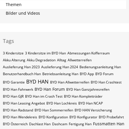
Themen
Bilder und Videos
Tags
3 Kindersitze
3 Kindersitze im BYD Han
Abmessungen Kofferraum
Akku Alterung
Akku Degradation
Alltag
Allwetterreifen
Auslieferung Han 2023
Auslieferung Han 2024
Bedienungsanleitung Han
Benutzerhandbuch Han
Betriebsanleitung Han
BYD App
BYD Forum
BYD HAN
BYD Garantie
BYD Han Allwetterreifen
BYD Han Crashtest
BYD Han Forum
BYD Han Fahrwerk
BYD Han Ganzjahresreifen
BYD Han GJR
BYD Han im Crash Test
BYD Han Kompletträder
BYD Han Leasing Angebot
BYD Han Lochkreis
BYD Han NCAP
BYD Han Radstand
BYD Han Sommerreifen
BYD HAN Versicherung
BYD Han Wendekreis
BYD Konfiguration
BYD Konfigurator
BYD Probefahrt
Fussmatten Han
BYD Österreich
Dachlast Han
Dashcam
Fertigung Han