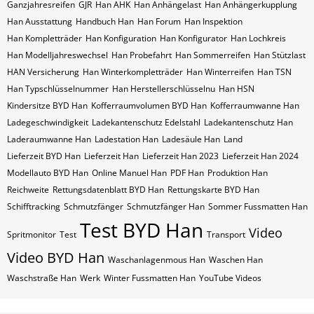
Ganzjahresreifen
GJR
Han AHK
Han Anhängelast
Han Anhängerkupplung
Han Ausstattung
Handbuch Han
Han Forum
Han Inspektion
Han Kompletträder
Han Konfiguration
Han Konfigurator
Han Lochkreis
Han Modelljahreswechsel
Han Probefahrt
Han Sommerreifen
Han Stützlast
HAN Versicherung
Han Winterkompletträder
Han Winterreifen
Han​​​​ TSN
Han​​​​ Typschlüsselnummer
Han​​​​​ Herstellerschlüsselnu
Han​​​​​ HSN
Kindersitze BYD Han
Kofferraumvolumen BYD Han
Kofferraumwanne Han
Ladegeschwindigkeit
Ladekantenschutz Edelstahl
Ladekantenschutz Han
Laderaumwanne Han
Ladestation Han
Ladesäule Han
Land
Lieferzeit BYD Han
Lieferzeit Han
Lieferzeit Han 2023
Lieferzeit Han 2024
Modellauto BYD Han
Online Manuel Han
PDF Han
Produktion Han
Reichweite
Rettungsdatenblatt BYD Han
Rettungskarte BYD Han
Schifftracking
Schmutzfänger
Schmutzfänger Han
Sommer Fussmatten Han
Test BYD Han
Video
Spritmonitor
Test
Transport
Video BYD Han
Waschanlagenmous Han
Waschen Han
Waschstraße Han
Werk
Winter Fussmatten Han
YouTube Videos