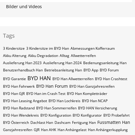
Bilder und Videos
Tags
3 Kindersitze
3 Kindersitze im BYD Han
Abmessungen Kofferraum
Akku Alterung
Akku Degradation
Alltag
Allwetterreifen
Auslieferung Han 2023
Auslieferung Han 2024
Bedienungsanleitung Han
Benutzerhandbuch Han
Betriebsanleitung Han
BYD App
BYD Forum
BYD HAN
BYD Garantie
BYD Han Allwetterreifen
BYD Han Crashtest
BYD Han Forum
BYD Han Fahrwerk
BYD Han Ganzjahresreifen
BYD Han GJR
BYD Han im Crash Test
BYD Han Kompletträder
BYD Han Leasing Angebot
BYD Han Lochkreis
BYD Han NCAP
BYD Han Radstand
BYD Han Sommerreifen
BYD HAN Versicherung
BYD Han Wendekreis
BYD Konfiguration
BYD Konfigurator
BYD Probefahrt
Fussmatten Han
BYD Österreich
Dachlast Han
Dashcam
Fertigung Han
Ganzjahresreifen
GJR
Han AHK
Han Anhängelast
Han Anhängerkupplung