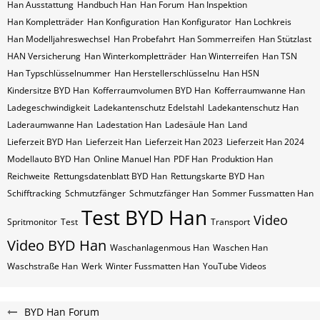
Han Ausstattung
Handbuch Han
Han Forum
Han Inspektion
Han Kompletträder
Han Konfiguration
Han Konfigurator
Han Lochkreis
Han Modelljahreswechsel
Han Probefahrt
Han Sommerreifen
Han Stützlast
HAN Versicherung
Han Winterkompletträder
Han Winterreifen
Han​​​​ TSN
Han​​​​ Typschlüsselnummer
Han​​​​​ Herstellerschlüsselnu
Han​​​​​ HSN
Kindersitze BYD Han
Kofferraumvolumen BYD Han
Kofferraumwanne Han
Ladegeschwindigkeit
Ladekantenschutz Edelstahl
Ladekantenschutz Han
Laderaumwanne Han
Ladestation Han
Ladesäule Han
Land
Lieferzeit BYD Han
Lieferzeit Han
Lieferzeit Han 2023
Lieferzeit Han 2024
Modellauto BYD Han
Online Manuel Han
PDF Han
Produktion Han
Reichweite
Rettungsdatenblatt BYD Han
Rettungskarte BYD Han
Schifftracking
Schmutzfänger
Schmutzfänger Han
Sommer Fussmatten Han
Test BYD Han
Video
Spritmonitor
Test
Transport
Video BYD Han
Waschanlagenmous Han
Waschen Han
Waschstraße Han
Werk
Winter Fussmatten Han
YouTube Videos
BYD Han Forum