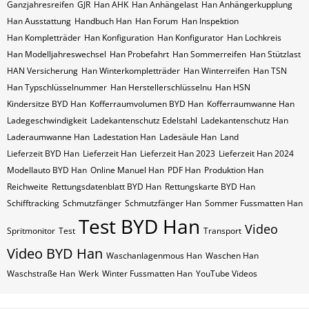
Ganzjahresreifen
GJR
Han AHK
Han Anhängelast
Han Anhängerkupplung
Han Ausstattung
Handbuch Han
Han Forum
Han Inspektion
Han Kompletträder
Han Konfiguration
Han Konfigurator
Han Lochkreis
Han Modelljahreswechsel
Han Probefahrt
Han Sommerreifen
Han Stützlast
HAN Versicherung
Han Winterkompletträder
Han Winterreifen
Han​​​​ TSN
Han​​​​ Typschlüsselnummer
Han​​​​​ Herstellerschlüsselnu
Han​​​​​ HSN
Kindersitze BYD Han
Kofferraumvolumen BYD Han
Kofferraumwanne Han
Ladegeschwindigkeit
Ladekantenschutz Edelstahl
Ladekantenschutz Han
Laderaumwanne Han
Ladestation Han
Ladesäule Han
Land
Lieferzeit BYD Han
Lieferzeit Han
Lieferzeit Han 2023
Lieferzeit Han 2024
Modellauto BYD Han
Online Manuel Han
PDF Han
Produktion Han
Reichweite
Rettungsdatenblatt BYD Han
Rettungskarte BYD Han
Schifftracking
Schmutzfänger
Schmutzfänger Han
Sommer Fussmatten Han
Test BYD Han
Video
Spritmonitor
Test
Transport
Video BYD Han
Waschanlagenmous Han
Waschen Han
Waschstraße Han
Werk
Winter Fussmatten Han
YouTube Videos