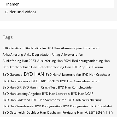
Themen
Bilder und Videos
Tags
3 Kindersitze
3 Kindersitze im BYD Han
Abmessungen Kofferraum
Akku Alterung
Akku Degradation
Alltag
Allwetterreifen
Auslieferung Han 2023
Auslieferung Han 2024
Bedienungsanleitung Han
Benutzerhandbuch Han
Betriebsanleitung Han
BYD App
BYD Forum
BYD HAN
BYD Garantie
BYD Han Allwetterreifen
BYD Han Crashtest
BYD Han Forum
BYD Han Fahrwerk
BYD Han Ganzjahresreifen
BYD Han GJR
BYD Han im Crash Test
BYD Han Kompletträder
BYD Han Leasing Angebot
BYD Han Lochkreis
BYD Han NCAP
BYD Han Radstand
BYD Han Sommerreifen
BYD HAN Versicherung
BYD Han Wendekreis
BYD Konfiguration
BYD Konfigurator
BYD Probefahrt
Fussmatten Han
BYD Österreich
Dachlast Han
Dashcam
Fertigung Han