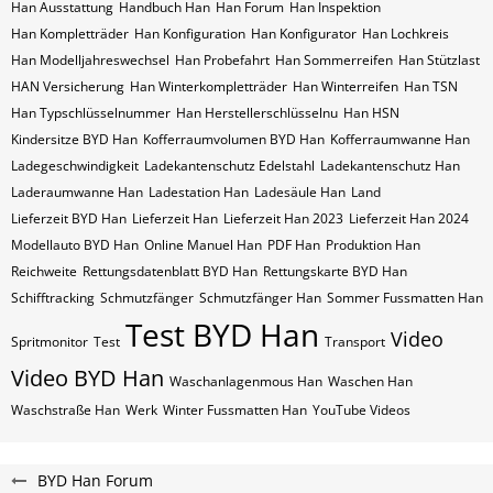
Han Ausstattung
Handbuch Han
Han Forum
Han Inspektion
Han Kompletträder
Han Konfiguration
Han Konfigurator
Han Lochkreis
Han Modelljahreswechsel
Han Probefahrt
Han Sommerreifen
Han Stützlast
HAN Versicherung
Han Winterkompletträder
Han Winterreifen
Han​​​​ TSN
Han​​​​ Typschlüsselnummer
Han​​​​​ Herstellerschlüsselnu
Han​​​​​ HSN
Kindersitze BYD Han
Kofferraumvolumen BYD Han
Kofferraumwanne Han
Ladegeschwindigkeit
Ladekantenschutz Edelstahl
Ladekantenschutz Han
Laderaumwanne Han
Ladestation Han
Ladesäule Han
Land
Lieferzeit BYD Han
Lieferzeit Han
Lieferzeit Han 2023
Lieferzeit Han 2024
Modellauto BYD Han
Online Manuel Han
PDF Han
Produktion Han
Reichweite
Rettungsdatenblatt BYD Han
Rettungskarte BYD Han
Schifftracking
Schmutzfänger
Schmutzfänger Han
Sommer Fussmatten Han
Test BYD Han
Video
Spritmonitor
Test
Transport
Video BYD Han
Waschanlagenmous Han
Waschen Han
Waschstraße Han
Werk
Winter Fussmatten Han
YouTube Videos
BYD Han Forum