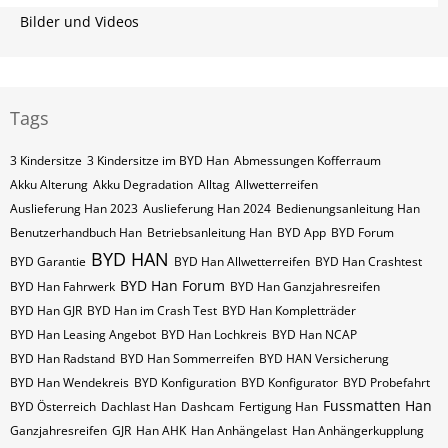
Bilder und Videos
Tags
3 Kindersitze
3 Kindersitze im BYD Han
Abmessungen Kofferraum
Akku Alterung
Akku Degradation
Alltag
Allwetterreifen
Auslieferung Han 2023
Auslieferung Han 2024
Bedienungsanleitung Han
Benutzerhandbuch Han
Betriebsanleitung Han
BYD App
BYD Forum
BYD HAN
BYD Garantie
BYD Han Allwetterreifen
BYD Han Crashtest
BYD Han Forum
BYD Han Fahrwerk
BYD Han Ganzjahresreifen
BYD Han GJR
BYD Han im Crash Test
BYD Han Kompletträder
BYD Han Leasing Angebot
BYD Han Lochkreis
BYD Han NCAP
BYD Han Radstand
BYD Han Sommerreifen
BYD HAN Versicherung
BYD Han Wendekreis
BYD Konfiguration
BYD Konfigurator
BYD Probefahrt
Fussmatten Han
BYD Österreich
Dachlast Han
Dashcam
Fertigung Han
Ganzjahresreifen
GJR
Han AHK
Han Anhängelast
Han Anhängerkupplung