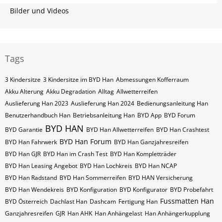
Bilder und Videos
Tags
3 Kindersitze
3 Kindersitze im BYD Han
Abmessungen Kofferraum
Akku Alterung
Akku Degradation
Alltag
Allwetterreifen
Auslieferung Han 2023
Auslieferung Han 2024
Bedienungsanleitung Han
Benutzerhandbuch Han
Betriebsanleitung Han
BYD App
BYD Forum
BYD HAN
BYD Garantie
BYD Han Allwetterreifen
BYD Han Crashtest
BYD Han Forum
BYD Han Fahrwerk
BYD Han Ganzjahresreifen
BYD Han GJR
BYD Han im Crash Test
BYD Han Kompletträder
BYD Han Leasing Angebot
BYD Han Lochkreis
BYD Han NCAP
BYD Han Radstand
BYD Han Sommerreifen
BYD HAN Versicherung
BYD Han Wendekreis
BYD Konfiguration
BYD Konfigurator
BYD Probefahrt
Fussmatten Han
BYD Österreich
Dachlast Han
Dashcam
Fertigung Han
Ganzjahresreifen
GJR
Han AHK
Han Anhängelast
Han Anhängerkupplung