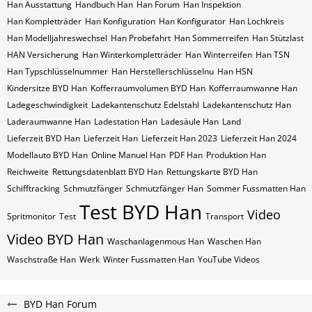
Han Ausstattung
Handbuch Han
Han Forum
Han Inspektion
Han Kompletträder
Han Konfiguration
Han Konfigurator
Han Lochkreis
Han Modelljahreswechsel
Han Probefahrt
Han Sommerreifen
Han Stützlast
HAN Versicherung
Han Winterkompletträder
Han Winterreifen
Han​​​​ TSN
Han​​​​ Typschlüsselnummer
Han​​​​​ Herstellerschlüsselnu
Han​​​​​ HSN
Kindersitze BYD Han
Kofferraumvolumen BYD Han
Kofferraumwanne Han
Ladegeschwindigkeit
Ladekantenschutz Edelstahl
Ladekantenschutz Han
Laderaumwanne Han
Ladestation Han
Ladesäule Han
Land
Lieferzeit BYD Han
Lieferzeit Han
Lieferzeit Han 2023
Lieferzeit Han 2024
Modellauto BYD Han
Online Manuel Han
PDF Han
Produktion Han
Reichweite
Rettungsdatenblatt BYD Han
Rettungskarte BYD Han
Schifftracking
Schmutzfänger
Schmutzfänger Han
Sommer Fussmatten Han
Test BYD Han
Video
Spritmonitor
Test
Transport
Video BYD Han
Waschanlagenmous Han
Waschen Han
Waschstraße Han
Werk
Winter Fussmatten Han
YouTube Videos
BYD Han Forum