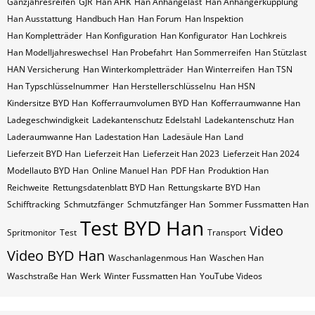
Ganzjahresreifen
GJR
Han AHK
Han Anhängelast
Han Anhängerkupplung
Han Ausstattung
Handbuch Han
Han Forum
Han Inspektion
Han Kompletträder
Han Konfiguration
Han Konfigurator
Han Lochkreis
Han Modelljahreswechsel
Han Probefahrt
Han Sommerreifen
Han Stützlast
HAN Versicherung
Han Winterkompletträder
Han Winterreifen
Han​​​​ TSN
Han​​​​ Typschlüsselnummer
Han​​​​​ Herstellerschlüsselnu
Han​​​​​ HSN
Kindersitze BYD Han
Kofferraumvolumen BYD Han
Kofferraumwanne Han
Ladegeschwindigkeit
Ladekantenschutz Edelstahl
Ladekantenschutz Han
Laderaumwanne Han
Ladestation Han
Ladesäule Han
Land
Lieferzeit BYD Han
Lieferzeit Han
Lieferzeit Han 2023
Lieferzeit Han 2024
Modellauto BYD Han
Online Manuel Han
PDF Han
Produktion Han
Reichweite
Rettungsdatenblatt BYD Han
Rettungskarte BYD Han
Schifftracking
Schmutzfänger
Schmutzfänger Han
Sommer Fussmatten Han
Test BYD Han
Video
Spritmonitor
Test
Transport
Video BYD Han
Waschanlagenmous Han
Waschen Han
Waschstraße Han
Werk
Winter Fussmatten Han
YouTube Videos