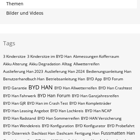
Themen
Bilder und Videos
Tags
3 Kindersitze
3 Kindersitze im BYD Han
Abmessungen Kofferraum
Akku Alterung
Akku Degradation
Alltag
Allwetterreifen
Auslieferung Han 2023
Auslieferung Han 2024
Bedienungsanleitung Han
Benutzerhandbuch Han
Betriebsanleitung Han
BYD App
BYD Forum
BYD HAN
BYD Garantie
BYD Han Allwetterreifen
BYD Han Crashtest
BYD Han Forum
BYD Han Fahrwerk
BYD Han Ganzjahresreifen
BYD Han GJR
BYD Han im Crash Test
BYD Han Kompletträder
BYD Han Leasing Angebot
BYD Han Lochkreis
BYD Han NCAP
BYD Han Radstand
BYD Han Sommerreifen
BYD HAN Versicherung
BYD Han Wendekreis
BYD Konfiguration
BYD Konfigurator
BYD Probefahrt
Fussmatten Han
BYD Österreich
Dachlast Han
Dashcam
Fertigung Han